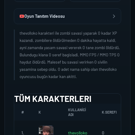
Oyun Tanıtım Videosu
thevolloko karakteri ile zombi savasi yaparak 0 kadar XP
kazandi, zombilere öldürülmeden 0 dakika hayatta kaldi,
ayni zamanda yasam savasi vererek 0 tane zombi öldürdü.
Bulundugu klana 0 seref bagisladi, MMO FPS / MMO TPS 0
haydut öldürdü. Malesef bu savasi verirken 0 sivilin
yasamina sebep oldu. 0 adet nama sahip olan thevolloko
oyuncusu bugün kadar kan akitti.
TÜM KARAKTERLERI
KULLANICI
#
K
K.SEREFI
Z
ADI
1.
thevolloko
0
0