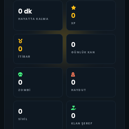
0 dk
0
HAYATTA KALMA
XP
0
0
GÜNLÜK KAN
İTIBAR
0
0
ZOMBI
HAYDUT
0
0
SIVIL
KLAN ŞEREF