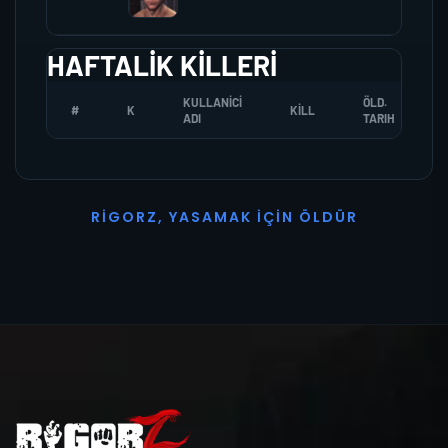
HAFTALIK KILLERI
KULLANICI
ÖLD.
#
K
KILL
ADI
TARIH
R
I
G
O
R
Z
,
Y
A
S
A
M
A
K
İ
Ç
I
N
Ö
L
D
Ü
R