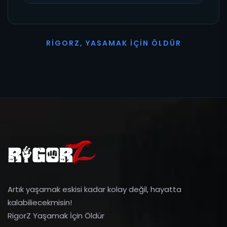
R
I
G
O
R
Z
,
Y
A
S
A
M
A
K
İ
Ç
I
N
Ö
L
D
Ü
R
Artık yaşamak eskisi kadar kolay değil, hayatta
kalabiliecekmisin!
RigorZ Yaşamak İçin Öldür