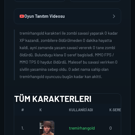
Oyun Tanıtım Videosu
tremirhangold karakteri ile zombi savasi yaparak 0 kadar
XP kazandi, zombilere öldürülmeden 0 dakika hayatta
kaldi, ayni zamanda yasam savasi vererek 0 tane zombi
öldürdü. Bulundugu klana 0 seref bagisladi, MMO FPS /
MMO TPS 0 haydut öldürdü. Malesef bu savasi verirken 0
sivilin yasamina sebep oldu. 0 adet nama sahip olan
tremirhangold oyuncusu bugün kadar kan akitti.
TÜM KARAKTERLERI
#
K
KULLANICI ADI
K.SEREFI
1.
tremirhangold
0