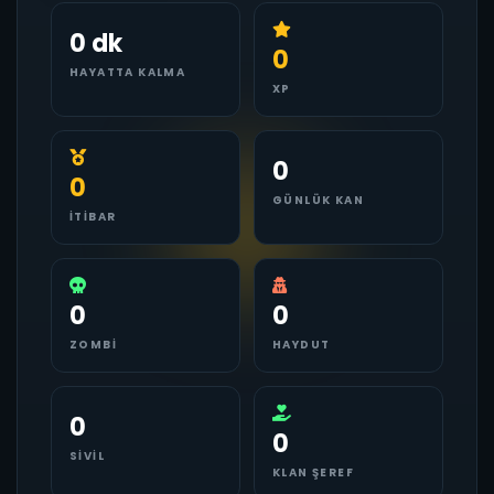
0 dk
0
HAYATTA KALMA
XP
0
0
GÜNLÜK KAN
İTIBAR
0
0
ZOMBI
HAYDUT
0
0
SIVIL
KLAN ŞEREF