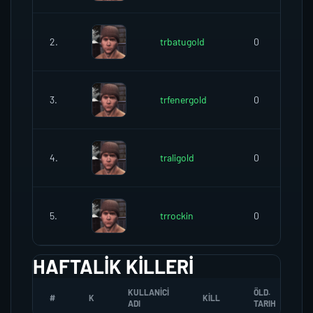
2.
trbatugold
0
3.
trfenergold
0
4.
traligold
0
5.
trrockin
0
HAFTALIK KILLERI
KULLANICI
ÖLD.
#
K
KILL
ADI
TARIH