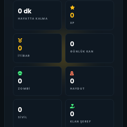
0 dk
0
HAYATTA KALMA
XP
0
0
GÜNLÜK KAN
İTIBAR
0
0
ZOMBI
HAYDUT
0
0
SIVIL
KLAN ŞEREF