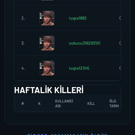
2.
tugra1882
0
3.
sokucu316293101
0
4.
tugra12345
0
HAFTALIK KILLERI
KULLANICI
ÖLD.
#
K
KILL
ADI
TARIH