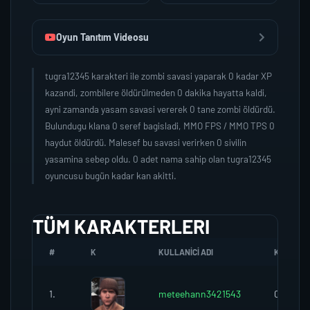
Oyun Tanıtım Videosu
tugra12345 karakteri ile zombi savasi yaparak 0 kadar XP
kazandi, zombilere öldürülmeden 0 dakika hayatta kaldi,
ayni zamanda yasam savasi vererek 0 tane zombi öldürdü.
Bulundugu klana 0 seref bagisladi, MMO FPS / MMO TPS 0
haydut öldürdü. Malesef bu savasi verirken 0 sivilin
yasamina sebep oldu. 0 adet nama sahip olan tugra12345
oyuncusu bugün kadar kan akitti.
TÜM KARAKTERLERI
#
K
KULLANICI ADI
K.SEREFI
1.
meteehann3421543
0