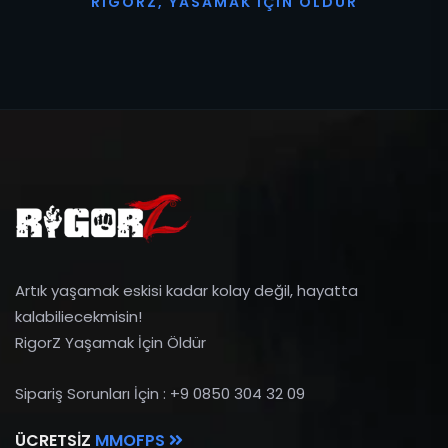
R
I
G
O
R
Z
,
Y
A
S
A
M
A
K
İ
Ç
I
N
Ö
L
D
Ü
R
Artık yaşamak eskisi kadar kolay değil, hayatta
kalabiliecekmisin!
RigorZ Yaşamak İçin Öldür
Sipariş Sorunları İçin : +9 0850 304 32 09
ÜCRETSIZ
MMOFPS