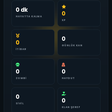
0 dk
0
HAYATTA KALMA
XP
0
0
GÜNLÜK KAN
İTIBAR
0
0
ZOMBI
HAYDUT
0
0
SIVIL
KLAN ŞEREF