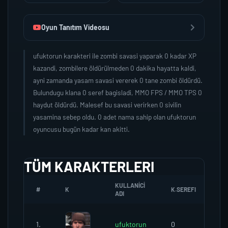
Oyun Tanıtım Videosu
ufuktorun karakteri ile zombi savasi yaparak 0 kadar XP
kazandi, zombilere öldürülmeden 0 dakika hayatta kaldi,
ayni zamanda yasam savasi vererek 0 tane zombi öldürdü.
Bulundugu klana 0 seref bagisladi, MMO FPS / MMO TPS 0
haydut öldürdü. Malesef bu savasi verirken 0 sivilin
yasamina sebep oldu. 0 adet nama sahip olan ufuktorun
oyuncusu bugün kadar kan akitti.
TÜM KARAKTERLERI
KULLANICI
#
K
K.SEREFI
ZO
ADI
1.
ufuktorun
0
0