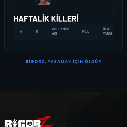
HAFTALIK KILLERI
KULLANICI
ÖLD.
#
K
KILL
ADI
TARIH
R
I
G
O
R
Z
,
Y
A
S
A
M
A
K
İ
Ç
I
N
Ö
L
D
Ü
R