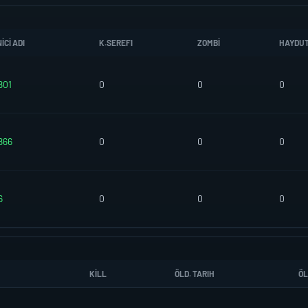
CI ADI
K.SEREFI
ZOMBI
HAYDU
801
0
0
0
866
0
0
0
6
0
0
0
KILL
ÖLD. TARIH
ÖL