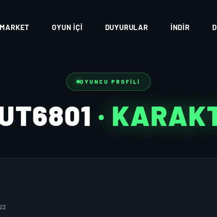
MARKET
OYUN İÇI
DUYURULAR
İNDIR
D
OYUNCU PROFILI
UT6801
· KARAK
22