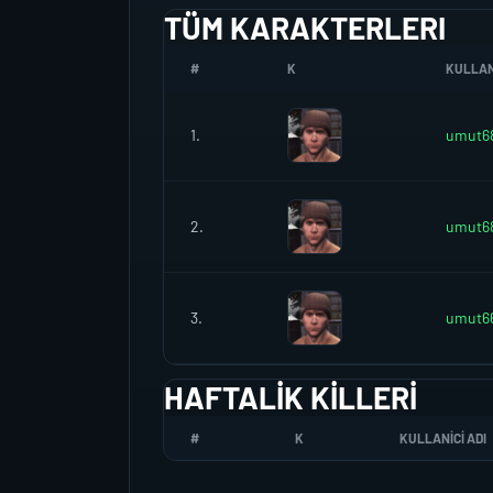
TÜM KARAKTERLERI
#
K
KULLANI
1.
umut6
2.
umut6
3.
umut6
HAFTALIK KILLERI
#
K
KULLANICI ADI