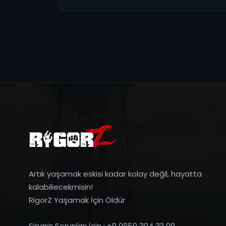
Artık yaşamak eskisi kadar kolay değil, hayatta
kalabiliecekmisin!
RigorZ Yaşamak İçin Öldür
Sipariş Sorunları İçin : +9 0850 304 32 09