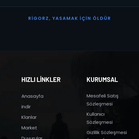
R
I
G
O
R
Z
,
Y
A
S
A
M
A
K
İ
Ç
I
N
Ö
L
D
Ü
R
HIZLI LİNKLER
KURUMSAL
Mesafeli Satış
Anasayfa
Sözleşmesi
indir
Kullanıcı
Klanlar
Sözleşmesi
Market
Gizlilik Sözleşmesi
Duyurular