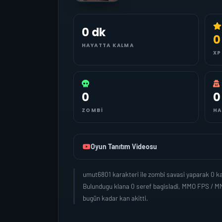
0 dk
0
HAYATTA KALMA
XP
0
0
ZOMBI
HA
Oyun Tanıtım Videosu
umut6801 karakteri ile zombi savasi yaparak 0 k
Bulundugu klana 0 seref bagisladi, MMO FPS / MM
bugün kadar kan akitti.