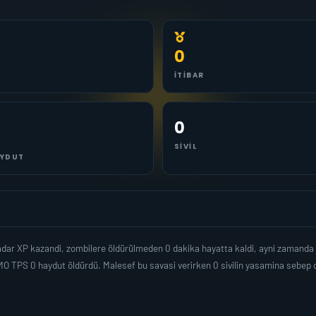
0
İTIBAR
0
SIVIL
YDUT
adar XP kazandi, zombilere öldürülmeden 0 dakika hayatta kaldi, ayni zamanda
O TPS 0 haydut öldürdü. Malesef bu savasi verirken 0 sivilin yasamina sebep