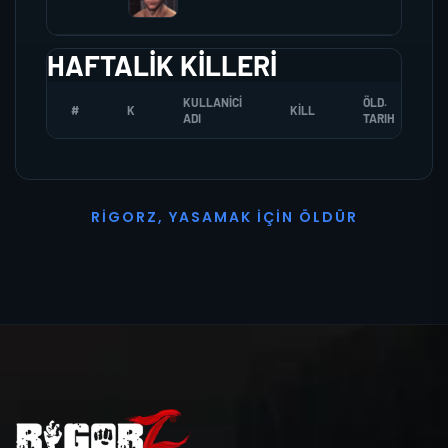
HAFTALIK KILLERI
KULLANICI
ÖLD.
#
K
KILL
ADI
TARIH
R
I
G
O
R
Z
,
Y
A
S
A
M
A
K
İ
Ç
I
N
Ö
L
D
Ü
R