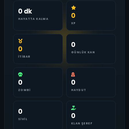
0 dk
0
HAYATTA KALMA
XP
0
0
GÜNLÜK KAN
İTIBAR
0
0
ZOMBI
HAYDUT
0
0
SIVIL
KLAN ŞEREF