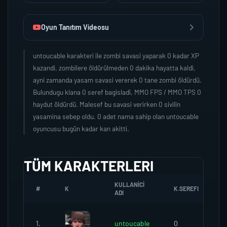
Oyun Tanıtım Videosu
untoucable karakteri ile zombi savasi yaparak 0 kadar XP
kazandi, zombilere öldürülmeden 0 dakika hayatta kaldi,
ayni zamanda yasam savasi vererek 0 tane zombi öldürdü.
Bulundugu klana 0 seref bagisladi, MMO FPS / MMO TPS 0
haydut öldürdü. Malesef bu savasi verirken 0 sivilin
yasamina sebep oldu. 0 adet nama sahip olan untoucable
oyuncusu bugün kadar kan akitti.
TÜM KARAKTERLERI
KULLANICI
#
K
K.SEREFI
Z
ADI
1.
untoucable
0
0