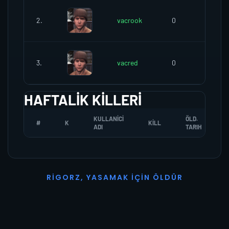
2.
vacrook
0
0
3.
vacred
0
0
HAFTALIK KILLERI
KULLANICI
ÖLD.
#
K
KILL
ADI
TARIH
R
I
G
O
R
Z
,
Y
A
S
A
M
A
K
İ
Ç
I
N
Ö
L
D
Ü
R