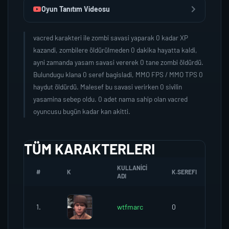
Oyun Tanıtım Videosu
vacred karakteri ile zombi savasi yaparak 0 kadar XP
kazandi, zombilere öldürülmeden 0 dakika hayatta kaldi,
ayni zamanda yasam savasi vererek 0 tane zombi öldürdü.
Bulundugu klana 0 seref bagisladi, MMO FPS / MMO TPS 0
haydut öldürdü. Malesef bu savasi verirken 0 sivilin
yasamina sebep oldu. 0 adet nama sahip olan vacred
oyuncusu bugün kadar kan akitti.
TÜM KARAKTERLERI
KULLANICI
#
K
K.SEREFI
ZO
ADI
1.
wtfmarc
0
0