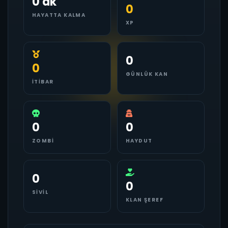
0 dk
0
HAYATTA KALMA
XP
0
0
GÜNLÜK KAN
İTIBAR
0
0
ZOMBI
HAYDUT
0
0
SIVIL
KLAN ŞEREF