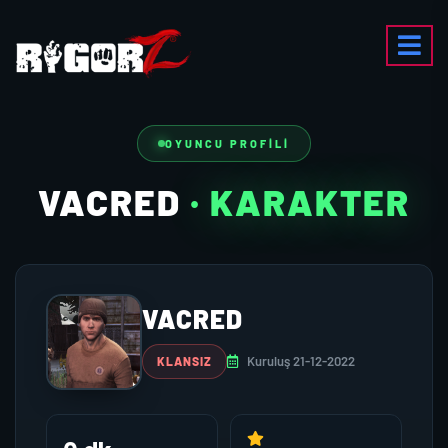
OYUNCU PROFILI
VACRED
· KARAKTER
VACRED
Kuruluş 21-12-2022
KLANSIZ