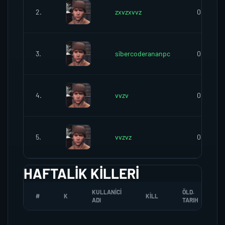
2.
zxvzxvvz
0
3.
sibercoderananpc
0
4.
vvzv
0
5.
vvzvz
0
HAFTALIK KILLERI
KULLANICI
ÖLD.
#
K
KILL
ADI
TARIH