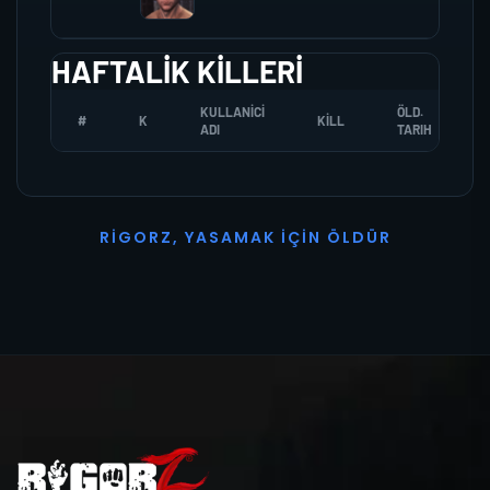
HAFTALIK KILLERI
KULLANICI
ÖLD.
#
K
KILL
ADI
TARIH
R
I
G
O
R
Z
,
Y
A
S
A
M
A
K
İ
Ç
I
N
Ö
L
D
Ü
R