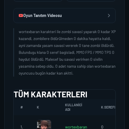
Oyun Tanıtım Videosu
wortexbaran karakteri ile zombi savasi yaparak 0 kadar XP
kazandi, zombilere öldürülmeden 0 dakika hayatta kaldi,
ayni zamanda yasam savasi vererek 0 tane zombi öldürdü.
Bulundugu klana 0 seref bagisladi, MMO FPS / MMO TPS 0
haydut öldürdü. Malesef bu savasi verirken 0 sivilin
yasamina sebep oldu. 0 adet nama sahip olan wortexbaran
oyuncusu bugün kadar kan akitti.
TÜM KARAKTERLERI
KULLANICI
#
K
K.SEREFI
ADI
1.
wortexbaran
0