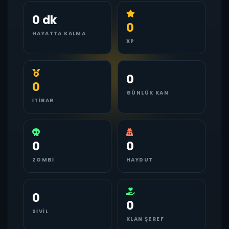
0 dk
0
HAYATTA KALMA
XP
0
0
GÜNLÜK KAN
İTIBAR
0
0
ZOMBI
HAYDUT
0
0
SIVIL
KLAN ŞEREF