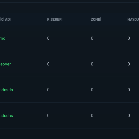
CI ADI
K.SEREFI
ZOMBI
HAYDU
rmq
0
0
0
eover
0
0
0
adasds
0
0
0
adsdas
0
0
0