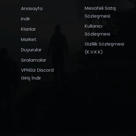
Mesafeli Satış
Anasayfa
Sözleşmesi
indir
Kullanıcı
Klanlar
Sözleşmesi
Market
Gizlilik Sözleşmesi
Duyurular
(K.V.K.K)
Sıralamalar
VPNSiz Discord
Giriş İndir