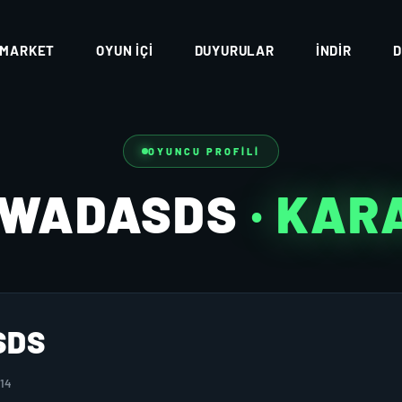
MARKET
OYUN İÇI
DUYURULAR
İNDIR
D
OYUNCU PROFILI
WADASDS
· KAR
SDS
014