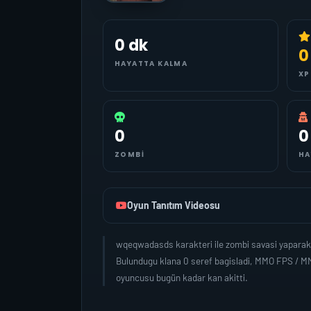
0 dk
0
HAYATTA KALMA
XP
0
0
ZOMBI
HA
Oyun Tanıtım Videosu
wqeqwadasds karakteri ile zombi savasi yaparak 
Bulundugu klana 0 seref bagisladi, MMO FPS / M
oyuncusu bugün kadar kan akitti.