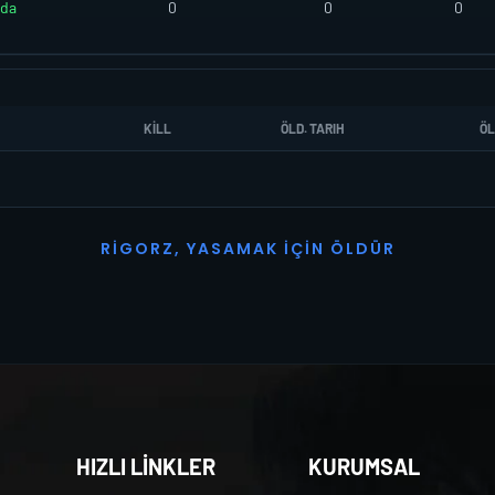
da
0
0
0
KILL
ÖLD. TARIH
ÖL
R
I
G
O
R
Z
,
Y
A
S
A
M
A
K
İ
Ç
I
N
Ö
L
D
Ü
R
HIZLI LİNKLER
KURUMSAL