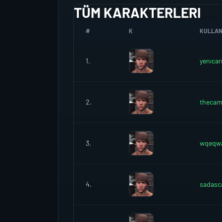
TÜM KARAKTERLERI
#
K
KULLANI
1.
yenıca
2.
thecam
3.
wqeqw
4.
sadasc