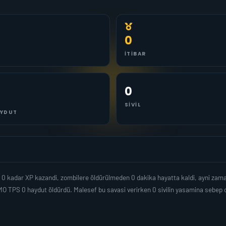
0
İTIBAR
0
SIVIL
YDUT
0 kadar XP kazandi, zombilere öldürülmeden 0 dakika hayatta kaldi, ayni zam
MO TPS 0 haydut öldürdü. Malesef bu savasi verirken 0 sivilin yasamina sebe