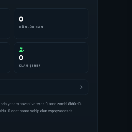
0
GÜNLÜK KAN
0
KLAN ŞEREF
anda yasam savasi vererek 0 tane zombi öldürdü.
p oldu. 0 adet nama sahip olan wqeqwadasds