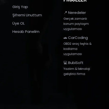
Giriş Yap
📍 Neredeler
Şifremi Unuttum
Gerçek zamanlı
Üye OL
konum paylaşım
uygulaması
Hesab Panelim
🚗 CarCoding
OBD2 araç teşhis &
kodlama
uygulaması
💻 BubiSoft
Yazılım & teknoloji
geliştirici firma