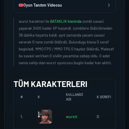
Oyun Tanıtım Videosu
wurst karakteri ile
BATAKLIK klaninda
zombi savasi
yaparak 2400 kadar XP kazandi, zombilere öldürülmeden
38 dakika hayatta kaldi, ayni zamanda yasam savasi
vererek 0 tane zombi öldürdü. Bulundugu klana 0 seref
bagisladi, MMO FPS / MMO TPS 0 haydut öldürdü. Malesef
bu savasi verirken 0 sivilin yasamina sebep oldu. 0 adet
nama sahip olan wurst oyuncusu bugün kadar kan akitti.
TÜM KARAKTERLERI
KULLANICI
#
K
K.SEREFI
ZO
ADI
1.
wurstt
0
0