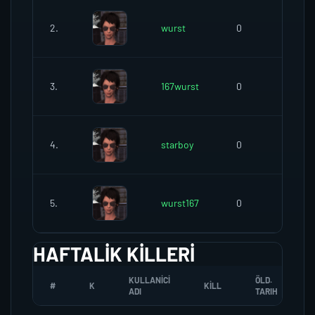
2.
wurst
0
0
3.
167wurst
0
0
4.
starboy
0
0
5.
wurst167
0
0
HAFTALIK KILLERI
KULLANICI
ÖLD.
#
K
KILL
ADI
TARIH