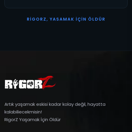
R
I
G
O
R
Z
,
Y
A
S
A
M
A
K
İ
Ç
I
N
Ö
L
D
Ü
R
Artık yaşamak eskisi kadar kolay değil, hayatta
kalabiliecekmisin!
RigorZ Yaşamak İçin Öldür