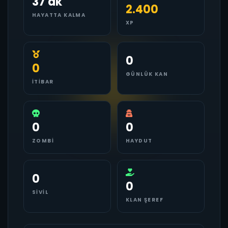
37 dk
2.400
HAYATTA KALMA
XP
0
0
GÜNLÜK KAN
İTIBAR
0
0
ZOMBI
HAYDUT
0
0
SIVIL
KLAN ŞEREF