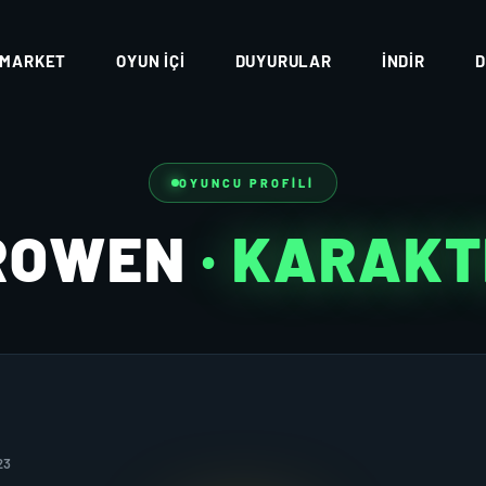
MARKET
OYUN İÇI
DUYURULAR
İNDIR
D
OYUNCU PROFILI
ROWEN
· KARAK
23