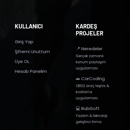
KULLANICI
KARDEŞ
PROJELER
Giriş Yap
📍 Neredeler
Şifremi Unuttum
Gerçek zamanlı
Üye OL
konum paylaşım
uygulaması
Hesab Panelim
🚗 CarCoding
OBD2 araç teşhis &
kodlama
uygulaması
💻 BubiSoft
Yazılım & teknoloji
geliştirici firma