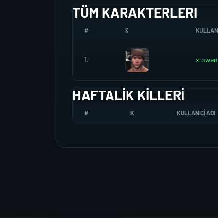
TÜM KARAKTERLERI
#
K
KULLANI
1.
xrowen
HAFTALIK KILLERI
#
K
KULLANICI ADI