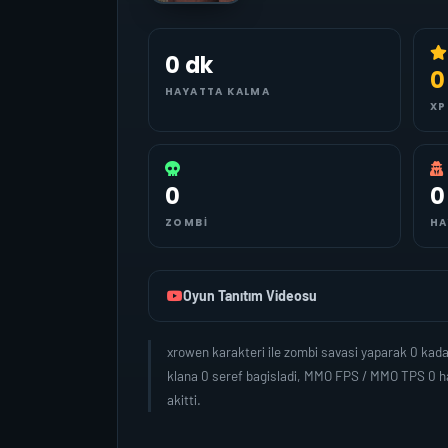
0 dk
0
HAYATTA KALMA
XP
0
0
ZOMBI
HA
Oyun Tanıtım Videosu
xrowen karakteri ile zombi savasi yaparak 0 kad
klana 0 seref bagisladi, MMO FPS / MMO TPS 0 ha
akitti.