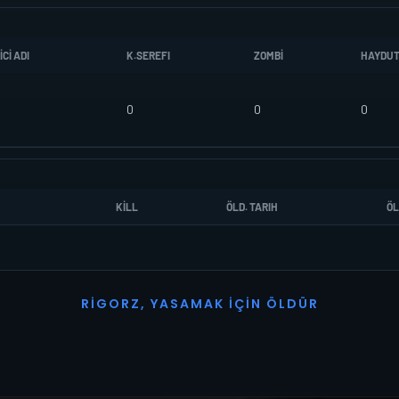
CI ADI
K.SEREFI
ZOMBI
HAYDU
0
0
0
KILL
ÖLD. TARIH
ÖL
R
I
G
O
R
Z
,
Y
A
S
A
M
A
K
İ
Ç
I
N
Ö
L
D
Ü
R