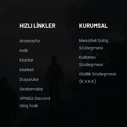
HIZLI LİNKLER
KURUMSAL
Mesafeli Satış
Anasayfa
Sözleşmesi
indir
Kullanıcı
Klanlar
Sözleşmesi
Market
Gizlilik Sözleşmesi
Duyurular
(K.V.K.K)
Sıralamalar
VPNSiz Discord
Giriş İndir