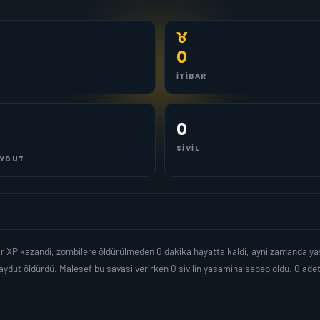
0
İTIBAR
0
SIVIL
YDUT
ar XP kazandi, zombilere öldürülmeden 0 dakika hayatta kaldi, ayni zamanda y
ydut öldürdü. Malesef bu savasi verirken 0 sivilin yasamina sebep oldu. 0 a