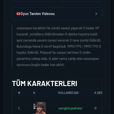
Oyun Tanıtım Videosu
xxxxxxqxxx karakteri ile zombi savasi yaparak 0 kadar XP
kazandi, zombilere öldürülmeden 0 dakika hayatta kaldi,
ayni zamanda yasam savasi vererek 0 tane zombi öldürdü.
Bulundugu klana 0 seref bagisladi, MMO FPS / MMO TPS 0
haydut öldürdü. Malesef bu savasi verirken 0 sivilin
yasamina sebep oldu. 0 adet nama sahip olan xxxxxxqxxx
oyuncusu bugün kadar kan akitti.
TÜM KARAKTERLERI
#
K
KULLANICI ADI
K.SEREFI
1.
cengiztopelreisi
0