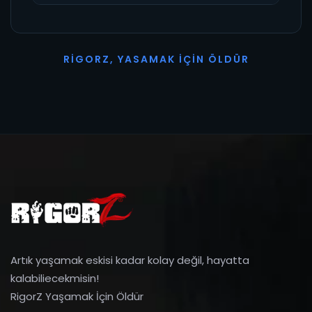
R
I
G
O
R
Z
,
Y
A
S
A
M
A
K
İ
Ç
I
N
Ö
L
D
Ü
R
Artık yaşamak eskisi kadar kolay değil, hayatta
kalabiliecekmisin!
RigorZ Yaşamak İçin Öldür