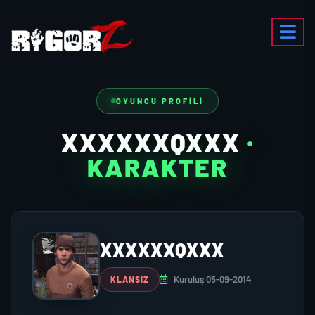
OYUNCU PROFILI
XXXXXXQXXX
·
KARAKTER
XXXXXXQXXX
Kuruluş 05-09-2014
KLANSIZ