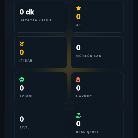
0 dk
0
HAYATTA KALMA
XP
0
0
GÜNLÜK KAN
İTIBAR
0
0
ZOMBI
HAYDUT
0
0
SIVIL
KLAN ŞEREF