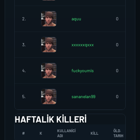
2.
aquu
0
3.
xxxxxxqxxx
0
4.
fuckyoumis
0
5.
sananelan99
0
HAFTALIK KILLERI
KULLANICI
ÖLD.
#
K
KILL
ADI
TARIH