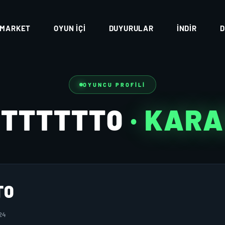
MARKET
OYUN İÇI
DUYURULAR
İNDIR
D
OYUNCU PROFILI
TTTTTTT0
· KAR
T0
24