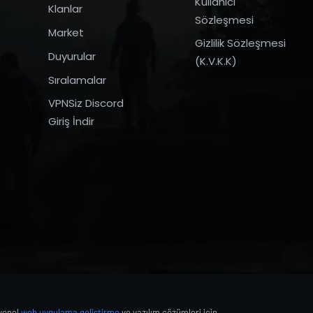
Kullanıcı
Klanlar
Sözleşmesi
Market
Gizlilik Sözleşmesi
Duyurular
(K.V.K.K)
Sıralamalar
VPNSiz Discord
Giriş İndir
syonel
web uygulama geliştirme
ve yazılım çözümleri için