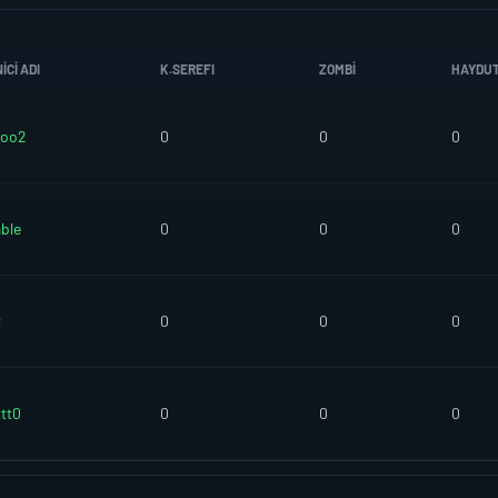
CI ADI
K.SEREFI
ZOMBI
HAYDU
ooo2
0
0
0
ble
0
0
0
t
0
0
0
ttt0
0
0
0