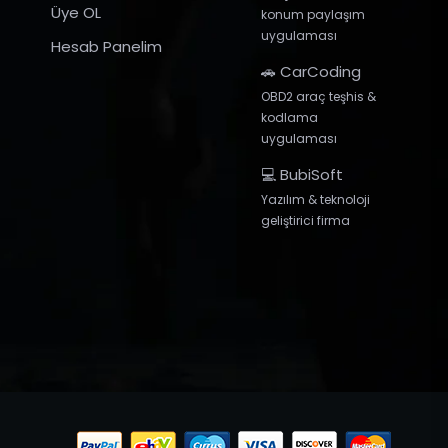
Üye OL
konum paylaşım
uygulaması
Hesab Panelim
🚗 CarCoding
OBD2 araç teşhis &
kodlama
uygulaması
💻 BubiSoft
Yazılım & teknoloji
geliştirici firma