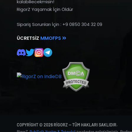
kalabiliecekmisin!
RigorZ Yaşamak İçin Öldür
Sipariş Sorunları İçin : +9 0850 304 32 09
ÜCRETSIZ
MMOFPS
COPYRIGHT © 2026 RIGORZ — TÜM HAKLARI SAKLIDIR.
RigorZ,
BubiSoft Yazılım & Teknoloji
tarafından geliştirilmiştir. Profe