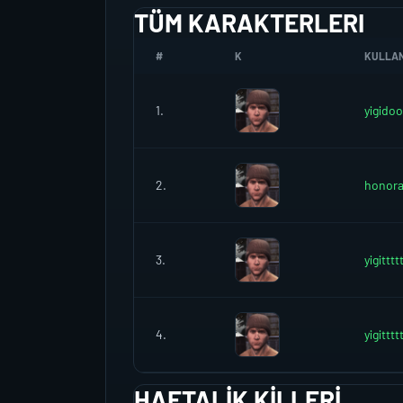
TÜM KARAKTERLERI
#
K
KULLANI
1.
yigido
2.
honora
3.
yigitttt
4.
yigitttt
HAFTALIK KILLERI