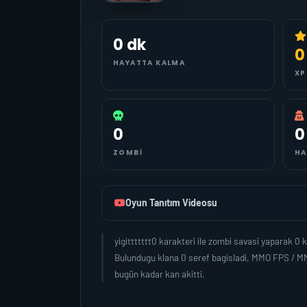
0 dk
0
HAYATTA KALMA
XP
0
0
ZOMBI
HA
Oyun Tanıtım Videosu
yigittttttt0 karakteri ile zombi savasi yaparak 
Bulundugu klana 0 seref bagisladi, MMO FPS / MMO
bugün kadar kan akitti.