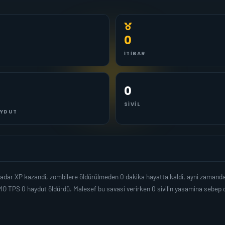
0
İTIBAR
0
SIVIL
YDUT
0 kadar XP kazandi, zombilere öldürülmeden 0 dakika hayatta kaldi, ayni zaman
 TPS 0 haydut öldürdü. Malesef bu savasi verirken 0 sivilin yasamina sebep o