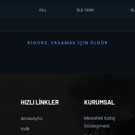
KILL
ÖLD. TARIH
ÖL
R
I
G
O
R
Z
,
Y
A
S
A
M
A
K
İ
Ç
I
N
Ö
L
D
Ü
R
HIZLI LİNKLER
KURUMSAL
Mesafeli Satış
Anasayfa
Sözleşmesi
indir