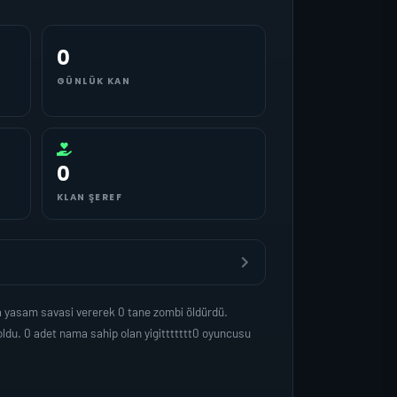
0
GÜNLÜK KAN
0
KLAN ŞEREF
da yasam savasi vererek 0 tane zombi öldürdü.
ldu. 0 adet nama sahip olan yigittttttt0 oyuncusu