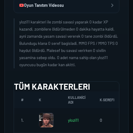
Oyun Tanıtım Videosu
ylozi11 karakteri ile zombi savasi yaparak 0 kadar XP
kazandi, zombilere öldürülmeden 0 dakika hayatta kaldi,
ayni zamanda yasam savasi vererek 0 tane zombi öldürdü.
Bulundugu klana 0 seref bagisladi, MMO FPS / MMO TPS 0
haydut öldürdü. Malesef bu savasi verirken 0 sivilin
yasamina sebep oldu. 0 adet nama sahip olan ylozi11
oyuncusu bugün kadar kan akitti.
TÜM KARAKTERLERI
KULLANICI
#
K
K.SEREFI
ZO
ADI
1.
ylozi11
0
0