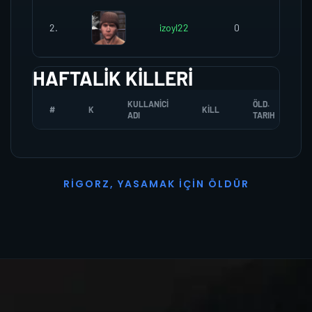
2.
izoyl22
0
0
HAFTALIK KILLERI
KULLANICI
ÖLD.
#
K
KILL
ADI
TARIH
R
I
G
O
R
Z
,
Y
A
S
A
M
A
K
İ
Ç
I
N
Ö
L
D
Ü
R