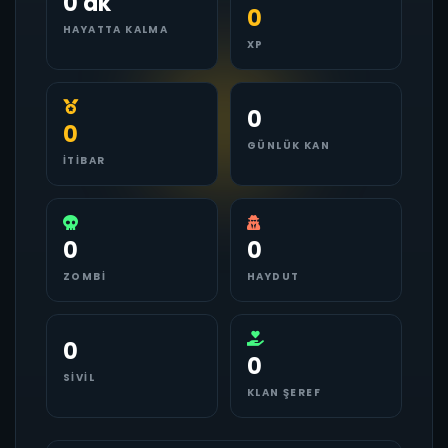
0 dk
0
HAYATTA KALMA
XP
0
0
GÜNLÜK KAN
İTIBAR
0
0
ZOMBI
HAYDUT
0
0
SIVIL
KLAN ŞEREF