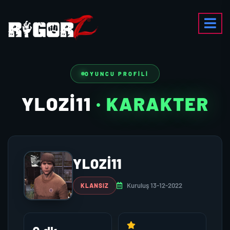
OYUNCU PROFILI
YLOZI11
· KARAKTER
YLOZI11
Kuruluş 13-12-2022
KLANSIZ