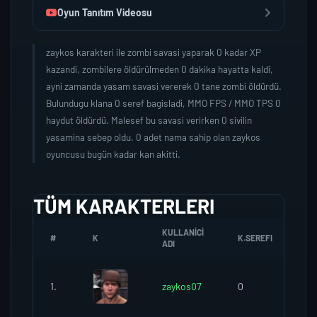
Oyun Tanıtım Videosu
zaykos karakteri ile zombi savasi yaparak 0 kadar XP
kazandi, zombilere öldürülmeden 0 dakika hayatta kaldi,
ayni zamanda yasam savasi vererek 0 tane zombi öldürdü.
Bulundugu klana 0 seref bagisladi, MMO FPS / MMO TPS 0
haydut öldürdü. Malesef bu savasi verirken 0 sivilin
yasamina sebep oldu. 0 adet nama sahip olan zaykos
oyuncusu bugün kadar kan akitti.
TÜM KARAKTERLERI
KULLANICI
#
K
K.SEREFI
ZO
ADI
1.
zaykos07
0
0