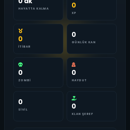
0 dk
0
HAYATTA KALMA
XP
0
0
GÜNLÜK KAN
İTIBAR
0
0
ZOMBI
HAYDUT
0
0
SIVIL
KLAN ŞEREF