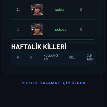
2.
zaykos
0
0
3.
zaykoss
0
0
HAFTALIK KILLERI
KULLANICI
ÖLD.
#
K
KILL
ADI
TARIH
R
I
G
O
R
Z
,
Y
A
S
A
M
A
K
İ
Ç
I
N
Ö
L
D
Ü
R