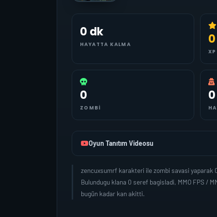
0 dk
0
HAYATTA KALMA
XP
0
0
ZOMBI
HA
Oyun Tanıtım Videosu
zencuxsumrf karakteri ile zombi savasi yaparak 
Bulundugu klana 0 seref bagisladi, MMO FPS / MM
bugün kadar kan akitti.