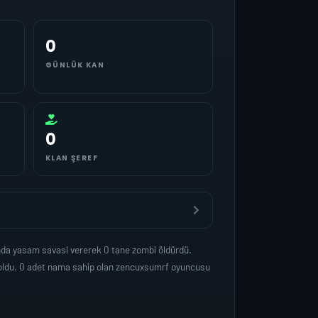
0
GÜNLÜK KAN
0
KLAN ŞEREF
nda yasam savasi vererek 0 tane zombi öldürdü.
 oldu. 0 adet nama sahip olan zencuxsumrf oyuncusu