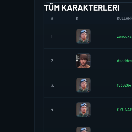
TÜM KARAKTERLERI
#
K
KULLANIC
1.
zencuxs
2.
dsaddas
3.
fvc6264
4.
OYUNA