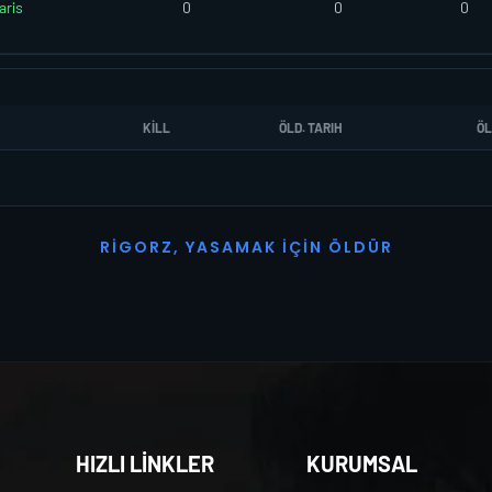
aris
0
0
0
KILL
ÖLD. TARIH
ÖL
R
I
G
O
R
Z
,
Y
A
S
A
M
A
K
İ
Ç
I
N
Ö
L
D
Ü
R
HIZLI LİNKLER
KURUMSAL