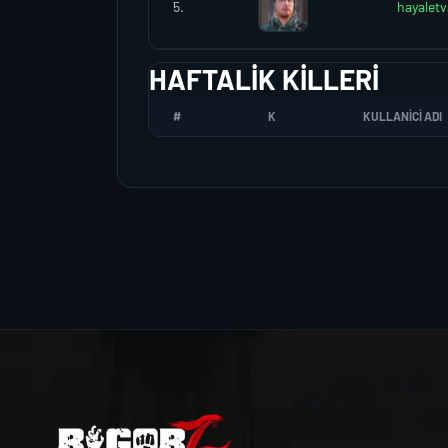
5.
hayaletv
HAFTALIK KILLERI
#
K
KULLANICI ADI