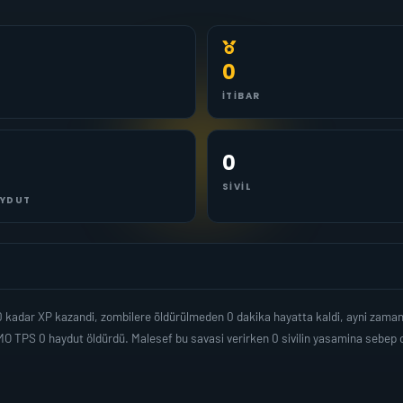
0
İTIBAR
0
SIVIL
YDUT
0 kadar XP kazandi, zombilere öldürülmeden 0 dakika hayatta kaldi, ayni zama
O TPS 0 haydut öldürdü. Malesef bu savasi verirken 0 sivilin yasamina sebep