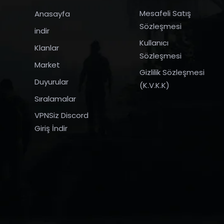
Mesafeli Satış
Anasayfa
Sözleşmesi
indir
Kullanıcı
Klanlar
Sözleşmesi
Market
Gizlilik Sözleşmesi
Duyurular
(K.V.K.K)
Sıralamalar
VPNSiz Discord
Giriş İndir