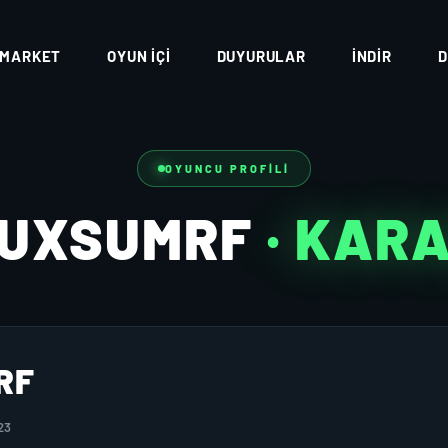
MARKET
OYUN İÇI
DUYURULAR
İNDIR
D
OYUNCU PROFILI
CUXSUMRF
· KAR
RF
23