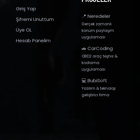
Giriş Yap
📍 Neredeler
Şifremi Unuttum
Gerçek zamanlı
Üye OL
konum paylaşım
uygulaması
Hesab Panelim
🚗 CarCoding
OBD2 araç teşhis &
kodlama
uygulaması
💻 BubiSoft
Yazılım & teknoloji
geliştirici firma