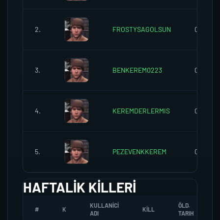
2.
FROSTYSAGOLSUN
0
3.
BENKEREM0223
0
4.
KEREMDERLERMIS
0
5.
PEZEVENKKEREM
0
HAFTALIK KILLERI
KULLANICI
ÖLD.
#
K
KILL
ADI
TARIH