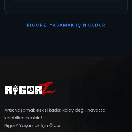
R
I
G
O
R
Z
,
Y
A
S
A
M
A
K
İ
Ç
I
N
Ö
L
D
Ü
R
Artık yaşamak eskisi kadar kolay değil, hayatta
kalabiliecekmisin!
RigorZ Yaşamak İçin Öldür