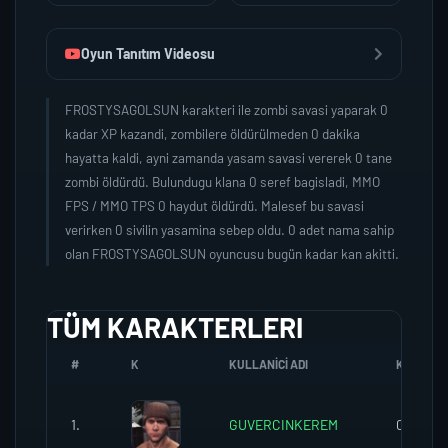
Oyun Tanıtım Videosu
FROSTYSAGOLSUN karakteri ile zombi savasi yaparak 0
kadar XP kazandi, zombilere öldürülmeden 0 dakika
hayatta kaldi, ayni zamanda yasam savasi vererek 0 tane
zombi öldürdü. Bulundugu klana 0 seref bagisladi, MMO
FPS / MMO TPS 0 haydut öldürdü. Malesef bu savasi
verirken 0 sivilin yasamina sebep oldu. 0 adet nama sahip
olan FROSTYSAGOLSUN oyuncusu bugün kadar kan akitti.
TÜM KARAKTERLERI
#
K
KULLANICI ADI
K.SEREFI
1.
GUVERCINKEREM
0