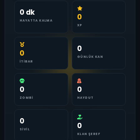
0 dk
0
HAYATTA KALMA
XP
0
0
GÜNLÜK KAN
İTIBAR
0
0
ZOMBI
HAYDUT
0
0
SIVIL
KLAN ŞEREF