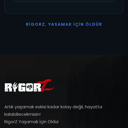
R
I
G
O
R
Z
,
Y
A
S
A
M
A
K
İ
Ç
I
N
Ö
L
D
Ü
R
Artık yaşamak eskisi kadar kolay değil, hayatta
kalabiliecekmisin!
RigorZ Yaşamak İçin Öldür