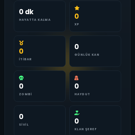
0 dk
0
HAYATTA KALMA
XP
0
0
GÜNLÜK KAN
İTIBAR
0
0
ZOMBI
HAYDUT
0
0
SIVIL
KLAN ŞEREF