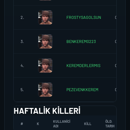
2.
FROSTYSAGOLSUN
0
3.
BENKEREM0223
0
4.
KEREMDERLERMIS
0
5.
PEZEVENKKEREM
0
HAFTALIK KILLERI
KULLANICI
ÖLD.
#
K
KILL
ADI
TARIH