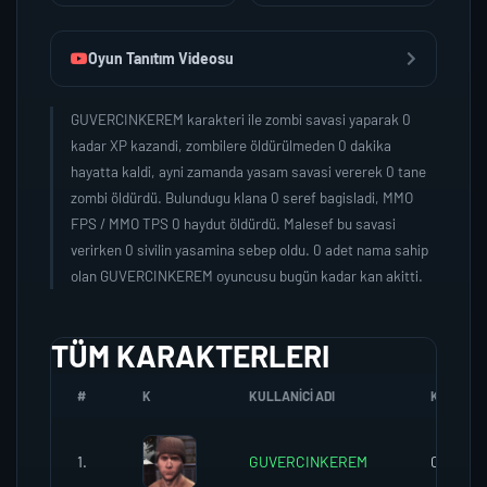
Oyun Tanıtım Videosu
GUVERCINKEREM karakteri ile zombi savasi yaparak 0
kadar XP kazandi, zombilere öldürülmeden 0 dakika
hayatta kaldi, ayni zamanda yasam savasi vererek 0 tane
zombi öldürdü. Bulundugu klana 0 seref bagisladi, MMO
FPS / MMO TPS 0 haydut öldürdü. Malesef bu savasi
verirken 0 sivilin yasamina sebep oldu. 0 adet nama sahip
olan GUVERCINKEREM oyuncusu bugün kadar kan akitti.
TÜM KARAKTERLERI
#
K
KULLANICI ADI
K.SEREFI
1.
GUVERCINKEREM
0