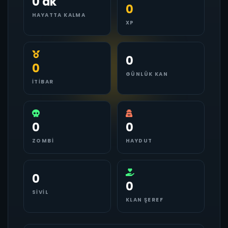
0 dk
0
HAYATTA KALMA
XP
0
0
GÜNLÜK KAN
İTIBAR
0
0
ZOMBI
HAYDUT
0
0
SIVIL
KLAN ŞEREF