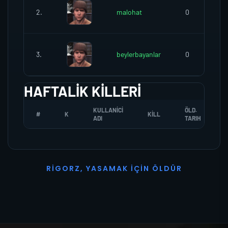
2.
malohat
0
3.
beylerbayanlar
0
HAFTALIK KILLERI
KULLANICI
ÖLD.
#
K
KILL
ADI
TARIH
R
I
G
O
R
Z
,
Y
A
S
A
M
A
K
İ
Ç
I
N
Ö
L
D
Ü
R