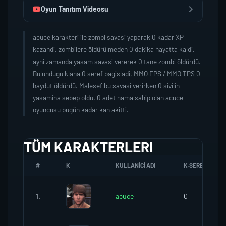
Oyun Tanıtım Videosu
acuce karakteri ile zombi savasi yaparak 0 kadar XP
kazandi, zombilere öldürülmeden 0 dakika hayatta kaldi,
ayni zamanda yasam savasi vererek 0 tane zombi öldürdü.
Bulundugu klana 0 seref bagisladi, MMO FPS / MMO TPS 0
haydut öldürdü. Malesef bu savasi verirken 0 sivilin
yasamina sebep oldu. 0 adet nama sahip olan acuce
oyuncusu bugün kadar kan akitti.
TÜM KARAKTERLERI
#
K
KULLANICI ADI
K.SEREFI
1.
acuce
0