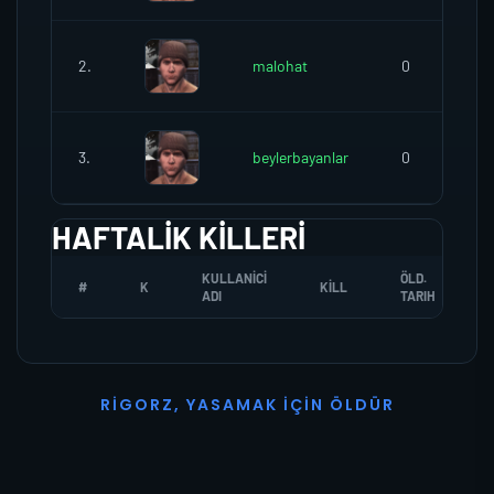
2.
malohat
0
3.
beylerbayanlar
0
HAFTALIK KILLERI
KULLANICI
ÖLD.
#
K
KILL
ADI
TARIH
R
I
G
O
R
Z
,
Y
A
S
A
M
A
K
İ
Ç
I
N
Ö
L
D
Ü
R