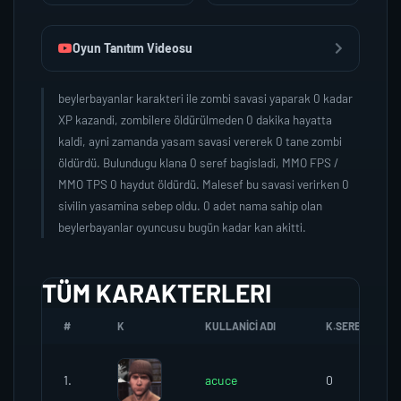
Oyun Tanıtım Videosu
beylerbayanlar karakteri ile zombi savasi yaparak 0 kadar
XP kazandi, zombilere öldürülmeden 0 dakika hayatta
kaldi, ayni zamanda yasam savasi vererek 0 tane zombi
öldürdü. Bulundugu klana 0 seref bagisladi, MMO FPS /
MMO TPS 0 haydut öldürdü. Malesef bu savasi verirken 0
sivilin yasamina sebep oldu. 0 adet nama sahip olan
beylerbayanlar oyuncusu bugün kadar kan akitti.
TÜM KARAKTERLERI
#
K
KULLANICI ADI
K.SEREFI
1.
acuce
0