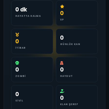
0 dk
0
HAYATTA KALMA
XP
0
0
GÜNLÜK KAN
İTIBAR
0
0
ZOMBI
HAYDUT
0
0
SIVIL
KLAN ŞEREF