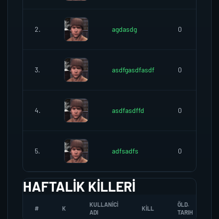
2.
agdasdg
0
3.
asdfgasdfasdf
0
4.
asdfasdffd
0
5.
adfsadfs
0
HAFTALIK KILLERI
KULLANICI
ÖLD.
#
K
KILL
ADI
TARIH