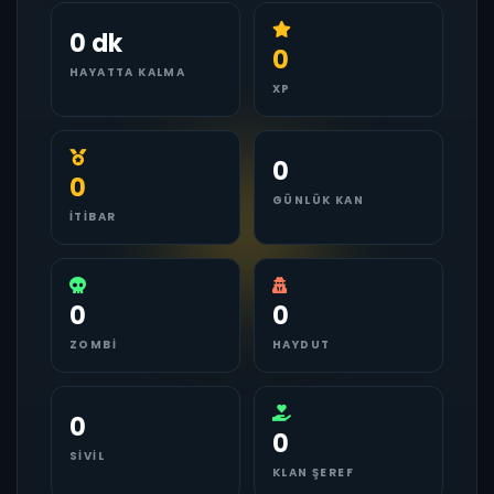
0 dk
0
HAYATTA KALMA
XP
0
0
GÜNLÜK KAN
İTIBAR
0
0
ZOMBI
HAYDUT
0
0
SIVIL
KLAN ŞEREF