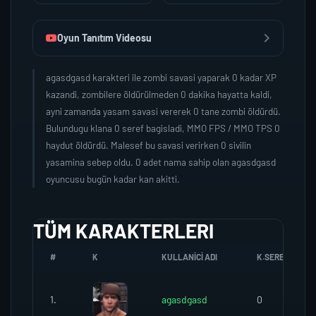
Oyun Tanıtım Videosu
agasdgasd karakteri ile zombi savasi yaparak 0 kadar XP
kazandi, zombilere öldürülmeden 0 dakika hayatta kaldi,
ayni zamanda yasam savasi vererek 0 tane zombi öldürdü.
Bulundugu klana 0 seref bagisladi, MMO FPS / MMO TPS 0
haydut öldürdü. Malesef bu savasi verirken 0 sivilin
yasamina sebep oldu. 0 adet nama sahip olan agasdgasd
oyuncusu bugün kadar kan akitti.
TÜM KARAKTERLERI
#
K
KULLANICI ADI
K.SEREFI
1.
agasdgasd
0