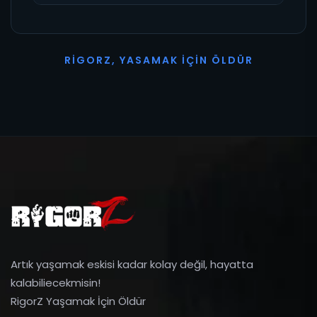
R
I
G
O
R
Z
,
Y
A
S
A
M
A
K
İ
Ç
I
N
Ö
L
D
Ü
R
Artık yaşamak eskisi kadar kolay değil, hayatta
kalabiliecekmisin!
RigorZ Yaşamak İçin Öldür