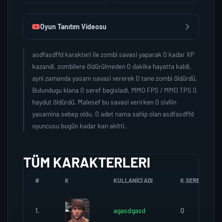
Oyun Tanıtım Videosu
asdfasdffd karakteri ile zombi savasi yaparak 0 kadar XP
kazandi, zombilere öldürülmeden 0 dakika hayatta kaldi,
ayni zamanda yasam savasi vererek 0 tane zombi öldürdü.
Bulundugu klana 0 seref bagisladi, MMO FPS / MMO TPS 0
haydut öldürdü. Malesef bu savasi verirken 0 sivilin
yasamina sebep oldu. 0 adet nama sahip olan asdfasdffd
oyuncusu bugün kadar kan akitti.
TÜM KARAKTERLERI
#
K
KULLANICI ADI
K.SEREFI
1.
agasdgasd
0