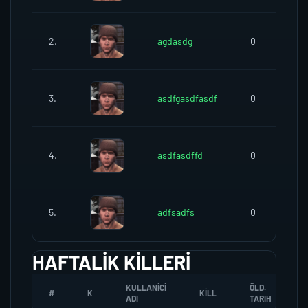
2.
agdasdg
0
3.
asdfgasdfasdf
0
4.
asdfasdffd
0
5.
adfsadfs
0
HAFTALIK KILLERI
KULLANICI
ÖLD.
#
K
KILL
ADI
TARIH