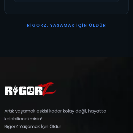
R
I
G
O
R
Z
,
Y
A
S
A
M
A
K
İ
Ç
I
N
Ö
L
D
Ü
R
Artık yaşamak eskisi kadar kolay değil, hayatta
kalabiliecekmisin!
RigorZ Yaşamak İçin Öldür