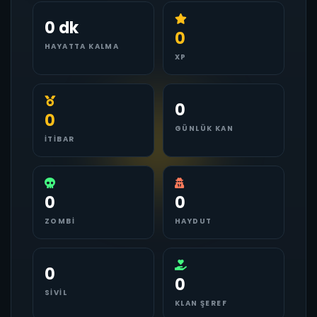
0 dk
0
HAYATTA KALMA
XP
0
0
GÜNLÜK KAN
İTIBAR
0
0
ZOMBI
HAYDUT
0
0
SIVIL
KLAN ŞEREF