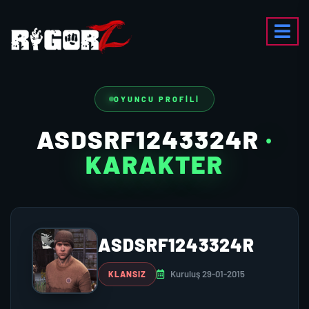
OYUNCU PROFILI
ASDSRF1243324R
·
KARAKTER
ASDSRF1243324R
Kuruluş 29-01-2015
KLANSIZ