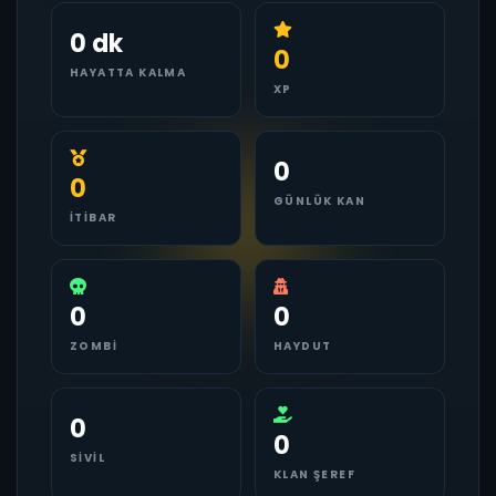
0 dk
0
HAYATTA KALMA
XP
0
0
GÜNLÜK KAN
İTIBAR
0
0
ZOMBI
HAYDUT
0
0
SIVIL
KLAN ŞEREF