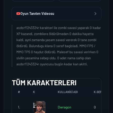
Oyun Tanıtım Videosu
asdsrf1243324r karakteri ile zombi savasi yaparak 0 kadar
XP kazandi, zombilere öldürülmeden 0 dakika hayatta
kaldi, ayni zamanda yasam savasi vererek 0 tane zombi
öldürdü. Bulundugu klana 0 seref bagisladi, MMO FPS /
MMO TPS 0 haydut öldürdü. Malesef bu savasi verirken 0
sivilin yasamina sebep oldu. 0 adet nama sahip olan
asdsrf1243324r oyuncusu bugün kadar kan akitti.
TÜM KARAKTERLERI
#
K
KULLANICI ADI
K.SEREFI
1.
Dwragon
0