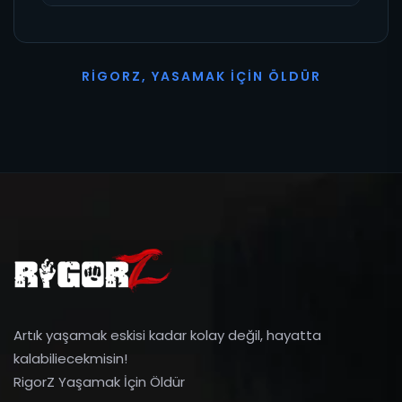
R
I
G
O
R
Z
,
Y
A
S
A
M
A
K
İ
Ç
I
N
Ö
L
D
Ü
R
Artık yaşamak eskisi kadar kolay değil, hayatta
kalabiliecekmisin!
RigorZ Yaşamak İçin Öldür