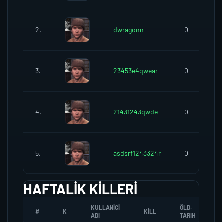
2.
dwragonn
0
3.
23453e4qwear
0
4.
21431243qwde
0
5.
asdsrf1243324r
0
HAFTALIK KILLERI
KULLANICI
ÖLD.
#
K
KILL
ADI
TARIH