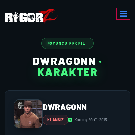
OYUNCU PROFILI
DWRAGONN
·
KARAKTER
DWRAGONN
Kuruluş 29-01-2015
KLANSIZ