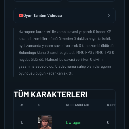
Oyun Tanıtım Videosu
dwragonn karakteri ile zombi savasi yaparak 0 kadar XP
kazandi, zombilere öldürülmeden 0 dakika hayatta kaldi,
ayni zamanda yasam savasi vererek 0 tane zombi öldürdü.
Bulundugu klana 0 seref bagisladi, MMO FPS / MMO TPS 0
haydut öldürdü. Malesef bu savasi verirken 0 sivilin
yasamina sebep oldu. 0 adet nama sahip olan dwragonn
oyuncusu bugün kadar kan akitti.
TÜM KARAKTERLERI
#
K
KULLANICI ADI
K.SEREFI
1.
Dwragon
0