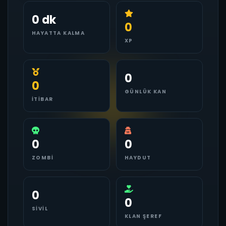
0 dk
0
HAYATTA KALMA
XP
0
0
GÜNLÜK KAN
İTIBAR
0
0
ZOMBI
HAYDUT
0
0
SIVIL
KLAN ŞEREF