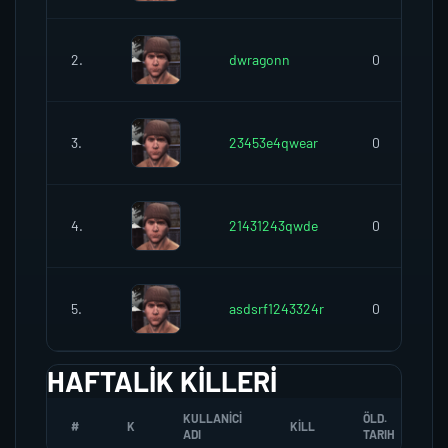
2.
dwragonn
0
3.
23453e4qwear
0
4.
21431243qwde
0
5.
asdsrf1243324r
0
HAFTALIK KILLERI
KULLANICI
ÖLD.
#
K
KILL
ADI
TARIH