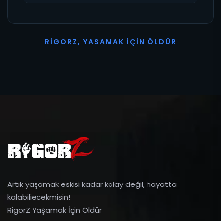
R
I
G
O
R
Z
,
Y
A
S
A
M
A
K
İ
Ç
I
N
Ö
L
D
Ü
R
Artık yaşamak eskisi kadar kolay değil, hayatta
kalabiliecekmisin!
RigorZ Yaşamak İçin Öldür