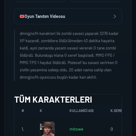
Oyun Tanıtım Videosu
dmngjnsfh karakteri ile zombi savasi yaparak 3276 kadar
XP kazandi, zombilere öldürülmeden 43 dakika hayatta
kaldi, ayni zamanda yasam savasi vererek 0 tane zombi
öldürdü. Bulundugu klana 0 seref bagisladi, MMO FPS /
MMO TPS 1 haydut öldürdü. Malesef bu savasi verirken 0
sivilin yasamina sebep oldu. 20 adet nama sahip olan
dmngjnsfh oyuncusu bugün kadar kan akitti.
TÜM KARAKTERLERI
#
K
KULLANICI ADI
K.SEREFI
1.
mitowe
0