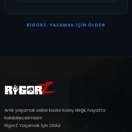
R
I
G
O
R
Z
,
Y
A
S
A
M
A
K
İ
Ç
I
N
Ö
L
D
Ü
R
Artık yaşamak eskisi kadar kolay değil, hayatta
kalabiliecekmisin!
RigorZ Yaşamak İçin Öldür