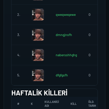
2.
qweqweqewe
0
3.
dmngjnsfh
0
4.
nabersshhghg
0
5.
dfgfgsfh
0
HAFTALIK KILLERI
KULLANICI
ÖLD.
#
K
KILL
ADI
TARIH