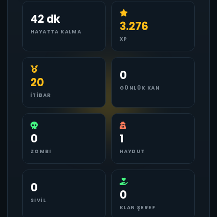
42 dk
3.276
HAYATTA KALMA
XP
0
20
GÜNLÜK KAN
İTIBAR
0
1
ZOMBI
HAYDUT
0
0
SIVIL
KLAN ŞEREF