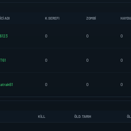
CI ADI
K.SEREFI
ZOMBI
HAYD
6123
0
0
0
T61
0
0
0
atrak61
0
0
0
KILL
ÖLD. TARIH
ÖL