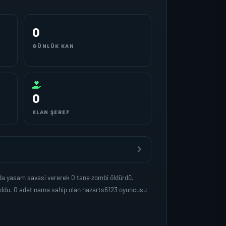
0
GÜNLÜK KAN
0
KLAN ŞEREF
nda yasam savasi vererek 0 tane zombi öldürdü.
 oldu. 0 adet nama sahip olan hazarts6123 oyuncusu