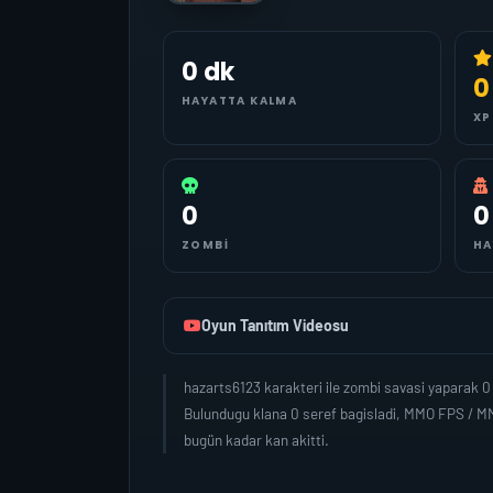
0 dk
0
HAYATTA KALMA
XP
0
0
ZOMBI
HA
Oyun Tanıtım Videosu
hazarts6123 karakteri ile zombi savasi yaparak 
Bulundugu klana 0 seref bagisladi, MMO FPS / MM
bugün kadar kan akitti.