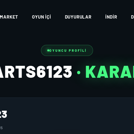
MARKET
OYUN İÇI
DUYURULAR
İNDIR
D
OYUNCU PROFILI
ARTS6123
· KAR
23
15