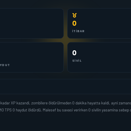
0
İTIBAR
0
SIVIL
YDUT
0 kadar XP kazandi, zombilere öldürülmeden 0 dakika hayatta kaldi, ayni zama
O TPS 0 haydut öldürdü. Malesef bu savasi verirken 0 sivilin yasamina sebep