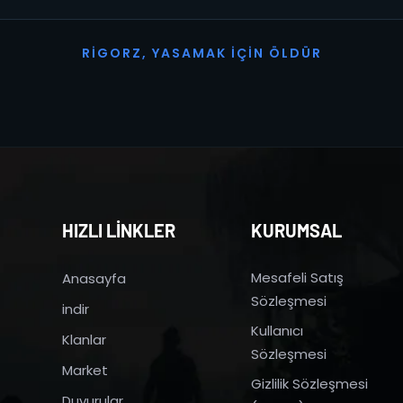
R
I
G
O
R
Z
,
Y
A
S
A
M
A
K
İ
Ç
I
N
Ö
L
D
Ü
R
HIZLI LİNKLER
KURUMSAL
Mesafeli Satış
Anasayfa
Sözleşmesi
indir
Kullanıcı
Klanlar
Sözleşmesi
Market
Gizlilik Sözleşmesi
Duyurular