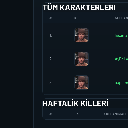
TÜM KARAKTERLERI
#
K
KULLANI
1.
hazarts
2.
AyPoLa
3.
superm
HAFTALIK KILLERI
#
K
KULLANICI ADI