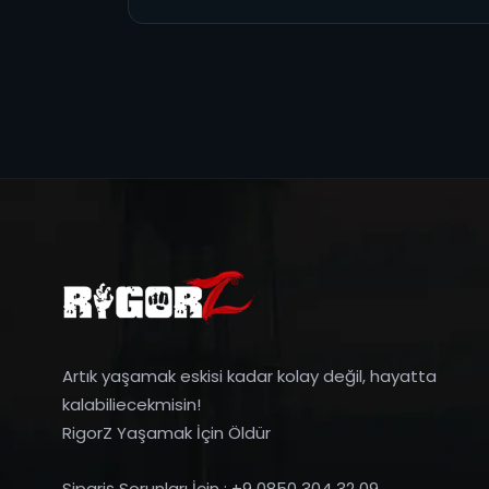
Artık yaşamak eskisi kadar kolay değil, hayatta
kalabiliecekmisin!
RigorZ Yaşamak İçin Öldür
Sipariş Sorunları İçin : +9 0850 304 32 09