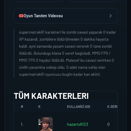
Oyun Tanıtım Videosu
supermatrak61 karakteri ile zombi savasi yaparak 0 kadar
XP kazandi, zombilere öldürülmeden 0 dakika hayatta
kaldi, ayni zamanda yasam savasi vererek 0 tane zombi
öldürdü. Bulundugu klana 0 seref bagisladi, MMO FPS /
MMO TPS 0 haydut öldürdü. Malesef bu savasi verirken 0
sivilin yasamina sebep oldu. 0 adet nama sahip olan
supermatrak61 oyuncusu bugün kadar kan akitti.
TÜM KARAKTERLERI
#
K
KULLANICI ADI
K.SEREFI
1.
hazarts6123
0