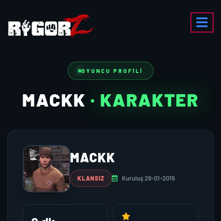
OYUNCU PROFILI
MACKK
· KARAKTER
MACKK
Kuruluş 29-01-2015
KLANSIZ