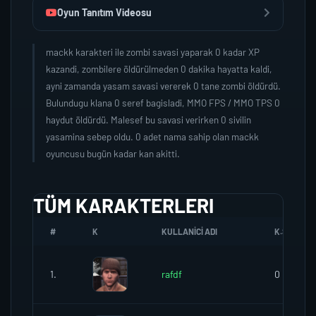
Oyun Tanıtım Videosu
mackk karakteri ile zombi savasi yaparak 0 kadar XP
kazandi, zombilere öldürülmeden 0 dakika hayatta kaldi,
ayni zamanda yasam savasi vererek 0 tane zombi öldürdü.
Bulundugu klana 0 seref bagisladi, MMO FPS / MMO TPS 0
haydut öldürdü. Malesef bu savasi verirken 0 sivilin
yasamina sebep oldu. 0 adet nama sahip olan mackk
oyuncusu bugün kadar kan akitti.
TÜM KARAKTERLERI
#
K
KULLANICI ADI
K.SEREFI
1.
rafdf
0