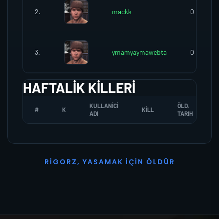
2.
mackk
0
3.
ymamyaymawebta
0
HAFTALIK KILLERI
KULLANICI
ÖLD.
#
K
KILL
ADI
TARIH
R
I
G
O
R
Z
,
Y
A
S
A
M
A
K
İ
Ç
I
N
Ö
L
D
Ü
R