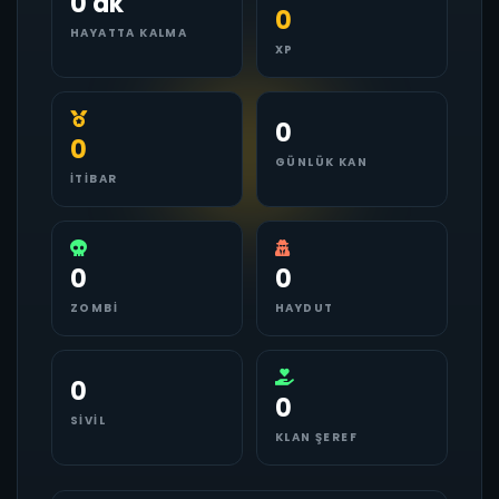
0 dk
0
HAYATTA KALMA
XP
0
0
GÜNLÜK KAN
İTIBAR
0
0
ZOMBI
HAYDUT
0
0
SIVIL
KLAN ŞEREF