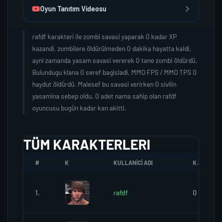
Oyun Tanıtım Videosu
rafdf karakteri ile zombi savasi yaparak 0 kadar XP
kazandi, zombilere öldürülmeden 0 dakika hayatta kaldi,
ayni zamanda yasam savasi vererek 0 tane zombi öldürdü.
Bulundugu klana 0 seref bagisladi, MMO FPS / MMO TPS 0
haydut öldürdü. Malesef bu savasi verirken 0 sivilin
yasamina sebep oldu. 0 adet nama sahip olan rafdf
oyuncusu bugün kadar kan akitti.
TÜM KARAKTERLERI
#
K
KULLANICI ADI
K.SEREFI
1.
rafdf
0