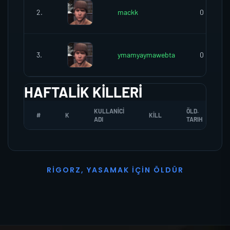
2.
mackk
0
3.
ymamyaymawebta
0
HAFTALIK KILLERI
KULLANICI
ÖLD.
#
K
KILL
ADI
TARIH
R
I
G
O
R
Z
,
Y
A
S
A
M
A
K
İ
Ç
I
N
Ö
L
D
Ü
R