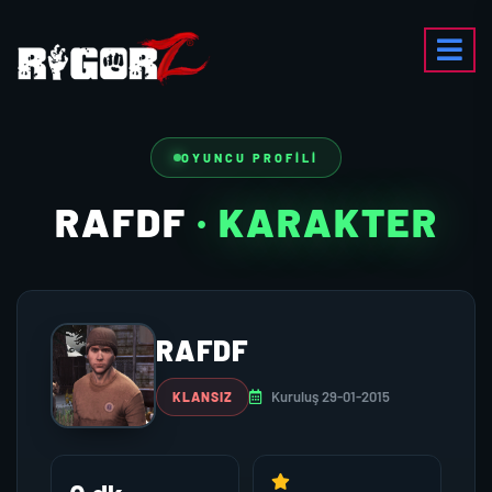
OYUNCU PROFILI
RAFDF
· KARAKTER
RAFDF
Kuruluş 29-01-2015
KLANSIZ