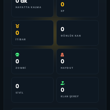
0 dk
0
HAYATTA KALMA
XP
0
0
GÜNLÜK KAN
İTIBAR
0
0
ZOMBI
HAYDUT
0
0
SIVIL
KLAN ŞEREF